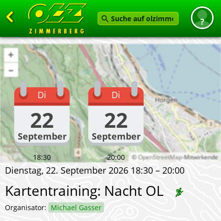
Zurück
+
Startseite
–
News
Di
Di
Termine
22
22
Angebot
September
September
Karten
Service
18:30
20:00
©
OpenStreetMap
-Mitwirkende
Dienstag, 22. September 2026 18:30 – 20:00
Verein
Kartentraining: Nacht OL
Feedback geben
Organisator:
Michael Gasser