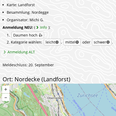
Karte: Landforst
Besammlung: Nordegge
Organisator: Michi G.
Anmeldung NEU:
(
Info
):
Daumen hoch 👍
Kategorie wählen:
leicht🟢
,
mittel🔵
oder
schwer🔴
.
Anmeldung ALT
Meldeschluss: 20. September
Ort: Nordecke (Landforst)
+
–