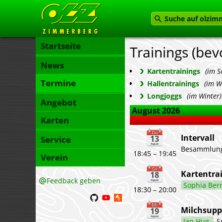
Startseite
Trainings (be
News
Kartentrainings
(im 
Termine
Hallentrainings
(im W
Longjoggs
(im Winter)
Angebot
August 2026
Karten
Do
Intervall
13
Service
August
Besammlung
18:45 – 19:45
Verein
Di
Kartentrai
18
Feedback geben
August
Sophia Ber
18:30 – 20:00
Mi
Milchsupp
19
August
Jan Hug
Sportanlage Bran