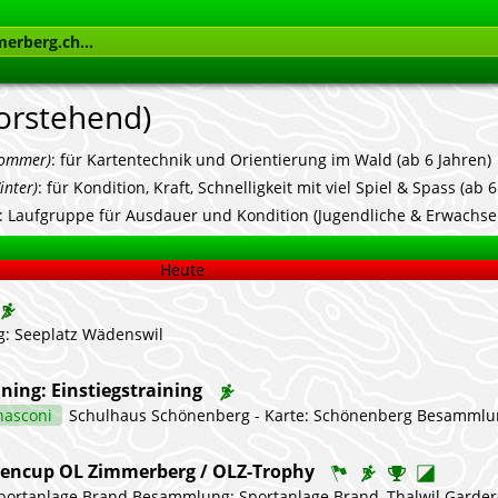
vorstehend)
Sommer)
: für Kartentechnik und Orientierung im Wald (ab 6 Jahren)
inter)
: für Kondition, Kraft, Schnelligkeit mit viel Spiel & Spass (ab 
: Laufgruppe für Ausdauer und Kondition (Jugendliche & Erwachse
Heute
: Seeplatz Wädenswil
ning: Einstiegstraining
nasconi
Schulhaus Schönenberg - Karte: Schönenberg Besammlung: Schulhaus Schönenberg Anmeldung NEU: (Info): Daumen hoch 👍 Kategorie wählen: leicht🟢, mittel🔵 oder sch
encup OL Zimmerberg / OLZ-Trophy
d Besammlung: Sportanlage Brand, Thalwil Garderoben: Öffentliche Garderoben bei der Sportanlage Brand ÖV: Bis Bushaltestelle Gattikon, Gattikerhöhe Parkplätze: Im Umfeld der Sportanlage Brand diverse Parkplätze Karte: Landforst, 1:10'000, 2025 Anmeldung: 17:00 – 18:30 Kategorien: A technisch und läuferisch anspruchsvoll B technisch mittel bis anspruchsvoll, läuferisch mittellang C technisch einfach bis mittel, läuferisch mittellang D technisch und läuferisch einfach (~D/H10) Kosten: gratis Bahnlegung: Jan Hug Kontrolle: Simon Hatt Auswertung: André Schnyder Die Versicherung ist Sache der Teilnehmenden. Der Veranstalter lehnt, soweit gesetzlich z