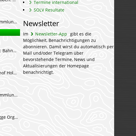
Termine international
SOLV Resultate
Newsletter
schwer🔴. Anmeldung ALT
Im
Newsletter-App
gibt es die
Möglichkeit, Benachrichtigungen zu
abonnieren. Damit wirst du automatisch per
🔴. Anmeldung ALT
Mail und/oder Telegram über
bevorstehende Termine, News und
Aktualisierungen der Homepage
benachrichtigt.
r🔴. Anmeldung ALT
wer🔴. Anmeldung ALT
wer🔴. Anmeldung ALT