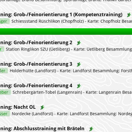
ining: Grob-/Feinorientierung 1 (Kompetenztraining)
ager
Schiessstand Rüschlikon (Chopfholz) - Karte: Chopfholz Besammlung: Schiessstand Rüschlikon Organisator: Michi L. (TBD) Anmeldung NEU: (Info): Daumen hoch 👍 Kategorie wählen: leicht🟢, mittel🔵 oder 
ning: Grob-/Feinorientierung 2
er
Station Ringlikon SZU (Üetliberg) - Karte: Üetliberg Besammlung: Bahnhof Ringlikon Anmeldung NEU: (Info): Daumen hoch 👍 Kategorie wählen: leicht🟢, mittel🔵 oder schwer
ning: Grob-/Feinorientierung 3
ller
Holderhütte (Landforst) - Karte: Landforst Besammlung: Forsthof Holderenhütte Anmeldung NEU: (Info): Daumen hoch 👍 Kategorie wählen: leicht🟢, mittel🔵 oder schwe
ning: Grob-/Feinorientierung 4
ieber
Schrebergärten-Tobel (Langenrain) - Karte: Langenrain Besammlung: Schrebergärten Langnau Anmeldung NEU: (Info): Daumen hoch 👍 Kategorie wählen: leicht🟢, mittel🔵 oder sch
ining: Nacht OL
sser
Nordecke (Landforst) - Karte: Landforst Besammlung: Nordegge Organisator: Michi G. Anmeldung NEU: (Info): Daumen hoch 👍 Kategorie wählen: leicht🟢, mittel🔵 oder sch
ining: Abschlusstraining mit Bräteln