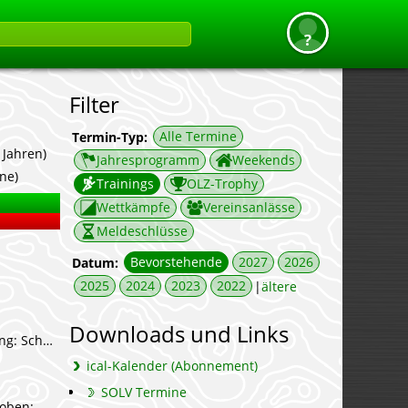
Filter
Alle Termine
Termin-Typ:
6 Jahren)
Jahresprogramm
Weekends
ne)
Trainings
OLZ-Trophy
Wettkämpfe
Vereinsanlässe
Meldeschlüsse
Bevorstehende
2027
2026
Datum:
2025
2024
2023
2022
|
ältere
Downloads und Links
wer🔴. Anmeldung ALT
ical-Kalender (Abonnement)
SOLV Termine
ulässig, jede Haftung ab. Allg. Ausschreibung Milchsuppencup