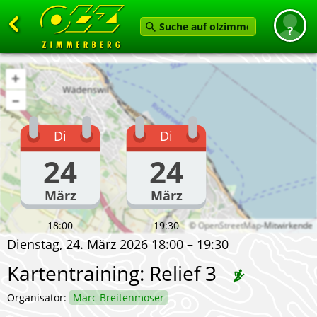
Zurück
+
Startseite
–
News
Di
Di
Termine
24
24
Angebot
März
März
Karten
Service
18:00
19:30
©
OpenStreetMap
-Mitwirkende
Dienstag, 24. März 2026 18:00 – 19:30
Verein
Kartentraining: Relief 3
Feedback geben
Organisator:
Marc Breitenmoser