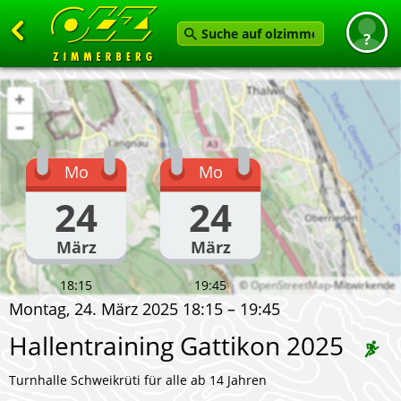
Zurück
+
Startseite
–
News
Mo
Mo
Termine
24
24
Angebot
März
März
Karten
Service
18:15
19:45
©
OpenStreetMap
-Mitwirkende
Montag, 24. März 2025 18:15 – 19:45
Verein
Hallentraining Gattikon 2025
Feedback geben
Turnhalle Schweikrüti für alle ab 14 Jahren