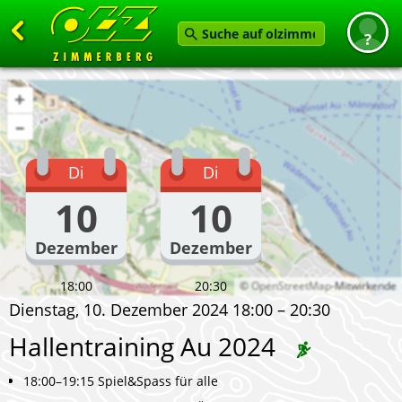
Zurück
+
Startseite
–
News
Di
Di
Termine
10
10
Angebot
Dezember
Dezember
Karten
Service
18:00
20:30
©
OpenStreetMap
-Mitwirkende
Dienstag, 10. Dezember 2024 18:00 – 20:30
Verein
Hallentraining Au 2024
Feedback geben
18:00–19:15 Spiel&Spass für alle