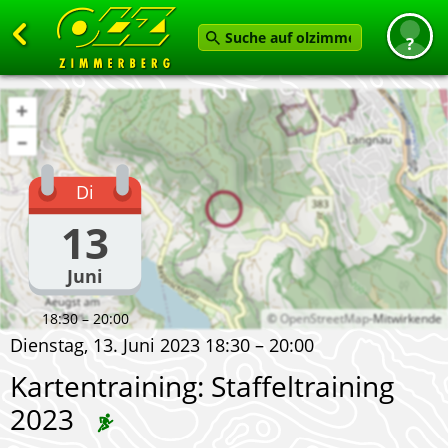
Zurück
+
Startseite
–
News
Di
Termine
13
Angebot
Juni
Karten
Service
18:30 – 20:00
©
OpenStreetMap
-Mitwirkende
Dienstag, 13. Juni 2023 18:30 – 20:00
Verein
Kartentraining: Staffeltraining
Feedback geben
2023