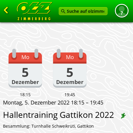
Zurück
Startseite
News
Mo
Mo
Termine
5
5
Angebot
Dezember
Dezember
Karten
Service
18:15
19:45
Montag, 5. Dezember 2022 18:15 – 19:45
Verein
Hallentraining Gattikon 2022
Feedback geben
Besammlung: Turnhalle Schweikrüti, Gattikon