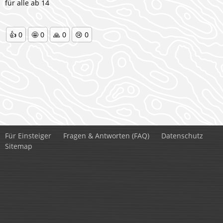
für alle ab 14
👍
0
🤩
0
🙏
0
😢
0
Für Einsteiger
Fragen & Antworten (FAQ)
Datenschutz
Sitemap
Kontakt:
Sara Paula Amy Melzer