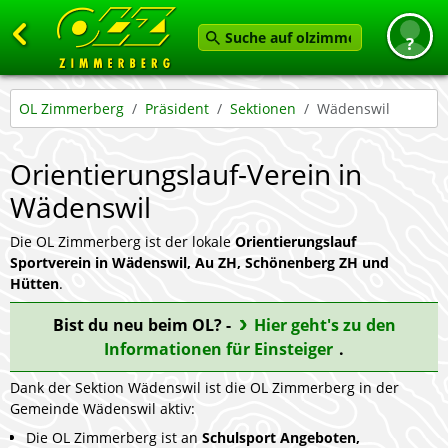
Zurück
OL Zimmerberg
Präsident
Sektionen
Wädenswil
Startseite
Orientierungslauf-Verein in
News
Wädenswil
Termine
Angebot
Die OL Zimmerberg ist der lokale
Orientierungslauf
Sportverein in Wädenswil, Au ZH, Schönenberg ZH und
Karten
Hütten
.
Service
Bist du neu beim OL? -
Hier geht's zu den
Informationen für Einsteiger
.
Verein
Dank der Sektion Wädenswil ist die OL Zimmerberg in der
Feedback geben
Gemeinde Wädenswil aktiv:
Die OL Zimmerberg ist an
Schulsport Angeboten,