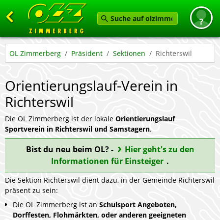
Zurück
OL Zimmerberg
Präsident
Sektionen
Richterswil
Startseite
Orientierungslauf-Verein in
News
Richterswil
Termine
Angebot
Die OL Zimmerberg ist der lokale
Orientierungslauf
Sportverein in Richterswil und Samstagern
.
Karten
Bist du neu beim OL? -
Hier geht's zu den
Service
Informationen für Einsteiger
.
Verein
Die Sektion Richterswil dient dazu, in der Gemeinde Richterswil
präsent zu sein:
Feedback geben
Die OL Zimmerberg ist an
Schulsport Angeboten,
Dorffesten, Flohmärkten, oder anderen geeigneten