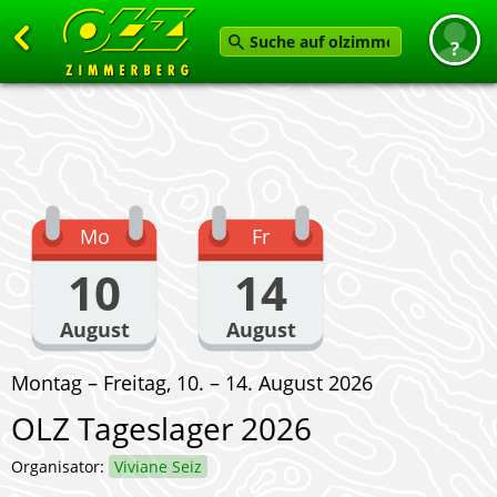
Zurück
Startseite
News
Termine
Mo
Fr
Angebot
10
14
Karten
August
August
Service
Montag – Freitag, 10. – 14. August 2026
Verein
OLZ Tageslager 2026
Feedback geben
Organisator:
Viviane Seiz