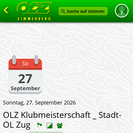
Zurück
Startseite
News
Termine
So
Angebot
27
Karten
September
Service
Sonntag, 27. September 2026
Verein
OLZ Klubmeisterschaft _ Stadt-
Feedback geben
OL Zug