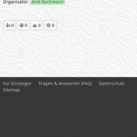
Organisator:
Anik Bachmann
👍
0
🤩
0
🙏
0
😢
0
Für Einsteiger
Fragen & Antworten (FAQ)
Datenschutz
Sitemap
Kontakt:
Severin Patrick Alex Mann