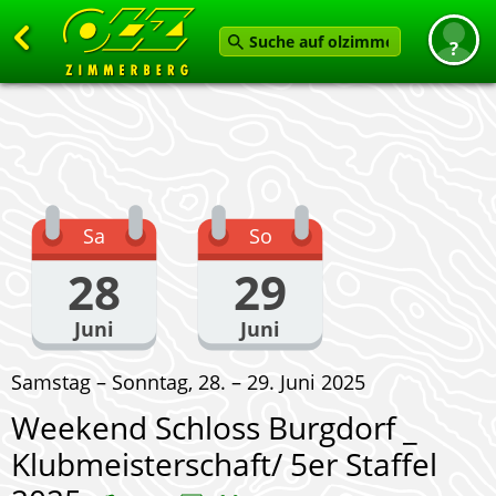
Zurück
Startseite
News
Termine
Sa
So
Angebot
28
29
Karten
Juni
Juni
Service
Samstag – Sonntag, 28. – 29. Juni 2025
Verein
Weekend Schloss Burgdorf _
Feedback geben
Klubmeisterschaft/ 5er Staffel