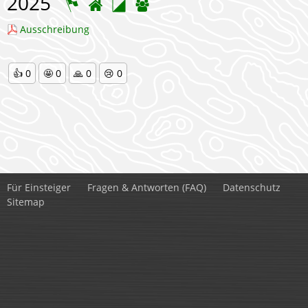
2025
Ausschreibung
👍
0
🤩
0
🙏
0
😢
0
Für Einsteiger
Fragen & Antworten (FAQ)
Datenschutz
Sitemap
Kontakt:
Stefan Philipp Anton Munz