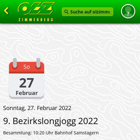
Zurück
Startseite
News
Termine
So
Angebot
27
Karten
Februar
Service
Sonntag, 27. Februar 2022
Verein
9. Bezirkslongjogg 2022
Feedback geben
Besammlung: 10:20 Uhr Bahnhof Samstagern