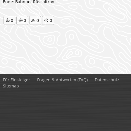
Ende: Bahnhof Rüschlikon
👍
0
🤩
0
🙏
0
😢
0
Für Einsteiger
Fragen & Antworten (FAQ)
Datenschutz
Sitemap
Kontakt:
Samuel Paul Andreas Melzer