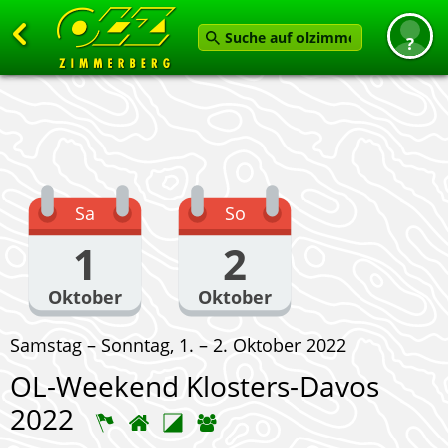
Zurück
Startseite
News
Termine
Sa
So
Angebot
1
2
Karten
Oktober
Oktober
Service
Samstag – Sonntag, 1. – 2. Oktober 2022
Verein
OL-Weekend Klosters-Davos
Feedback geben
2022