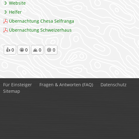
Website
Helfer
Übernachtung Chesa Selfranga
Übernachtung Schweizerhaus
👍
0
🤩
0
🙏
0
😢
0
Für Einsteiger
Fragen & Antworten (FAQ)
Datenschutz
Sitemap
Kontakt:
Sabine Philippa Amy Mann