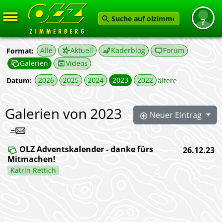
Startseite
Alle
Aktuell
Kaderblog
Forum
Format:
Galerien
Videos
News
2026
2025
2024
2023
2022
Datum:
ältere
Termine
Angebot
Galerien von 2023
Neuer Eintrag
Karten
Service
OLZ Adventskalender - danke fürs
26.12.23
Verein
Mitmachen!
Katrin Rettich
Feedback geben