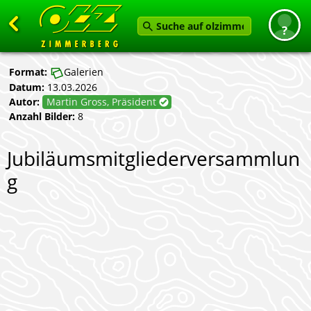
Zurück
Format:
Galerien
Datum:
13.03.2026
Startseite
Autor:
Martin Gross, Präsident
News
Anzahl Bilder:
8
Termine
Jubiläumsmitgliederversammlun
Angebot
g
Karten
Service
Verein
Feedback geben