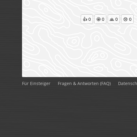
👍
0
🤩
0
🙏
0
😢
0
Für Einsteiger
Fragen & Antworten (FAQ)
Datensch