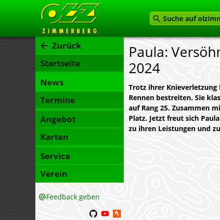
Zurück
Paula: Versöh
Startseite
2024
News
Trotz ihrer Knieverletzung
Rennen bestreiten. Sie kla
Termine
auf Rang 25. Zusammen mit 
Angebot
Platz. Jetzt freut sich Pau
zu ihren Leistungen und z
Karten
Service
Verein
Feedback geben