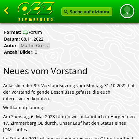
Zurück
Format:
Forum
Datum:
08.11.2022
Startseite
Autor:
Martin Gross
News
Anzahl Bilder:
0
Termine
Neues vom Vorstand
Angebot
Anlässlich der 99. Vorstandsitzung vom Montag, 31.10.2022 hat
Karten
der Vorstand folgende Beschlüsse gefasst, die euch
Service
interessieren könnten:
Wettkampfplanung
Verein
Am Samstag, 6. Mai 2023 führen wir bekanntlich in Horgen den
17. Zimmerberg OL durch. Unser Lauf hat den Status eines
Feedback geben
JOM-Laufes.
Im Frühjahr 2024 planen wir einen regionalen OL im Landforst.