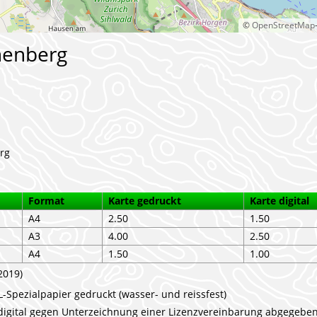
©
OpenStreetMap
nenberg
rg
Format
Karte gedruckt
Karte digital
A4
2.50
1.50
A3
4.00
2.50
A4
1.50
1.00
2019)
-Spezialpapier gedruckt (wasser- und reissfest)
digital gegen Unterzeichnung einer Lizenzvereinbarung abgegebe